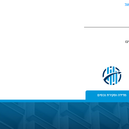
וד
נו
מדידה וסקירת נכסים