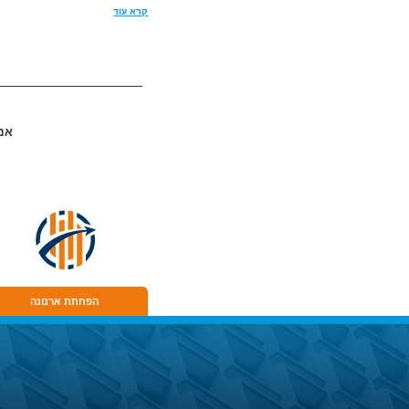
קרא עוד
אנח
הפחתת ארנונה