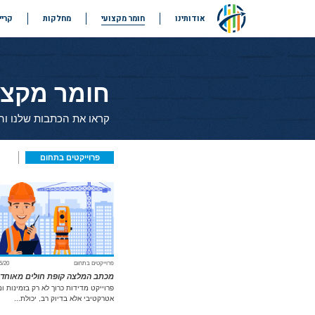
אודותינו
חומר מקצועי
מחלקות
קריי
ארנונה
הפחתת
אגרות והיטלים
ארנונה
רישוי והיתרים
אגרות והיטלי
מדידה וסקירה
פיתוח
רישוי עסקים
חומר מקצו
והיתרי בנייה
מדידה
קראו את הכתבות שלנו וה
וסקירת נכסים
פרוייקטים בתחום
פרוייקטים בתחום
5/20
מכתב המלצה קופת חולים מאוחד
פרוייקט מדידות כרוך לא רק בזמינות ומ
אטרקטיבי אלא בדיוק רב, יכולת...