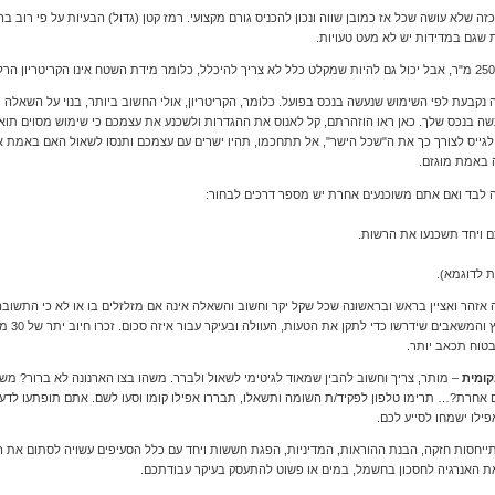
ה שלא עושה שכל אז כמובן שווה ונכון להכניס גורם מקצועי. רמז קטן (גדול) הבעיות על פי רוב 
 שגם במדידות יש לא מעט טעויות.
 נקבעת לפי השימוש שנעשה בנכס בפועל. כלומר, הקריטריון, אולי החשוב ביותר, בנוי על השאלה 
 בנכס שלך. כאן ראו הוזהרתם, קל לאנוס את ההגדרות ולשכנע את עצמכם כי שימוש מסוים תואם
גייס לצורך כך את ה"שכל הישר", אל תתחכמו, תהיו ישרים עם עצמכם ותנסו לשאול האם באמת
ה באמת מוגזם.
ה לבד ואם אתם משוכנעים אחרת יש מספר דרכים לבחור:
 ויחד תשכנעו את הרשות.
 לדוגמא).
אזהר ואציין בראש ובראשונה שכל שקל יקר וחשוב והשאלה אינה אם מזלזלים בו או לא כי התשובה ב
לשאול הוא
טוח תכאב יותר.
– מותר, צריך וחשוב להבין שמאוד לגיטימי לשאול ולברר. משהו בצו הארנונה לא ברור? מש
חרת?… תרימו טלפון לפקיד/ת השומה ותשאלו, תבררו אפילו קומו וסעו לשם. אתם תופתעו לדעת 
פילו ישמחו לסייע לכם.
תייחסות חזקה, הבנת ההוראות, המדיניות, הפגת חששות ויחד עם כלל הסעיפים עשויה לסתום את ה
 האנרגיה לחסכון בחשמל, במים או פשוט להתעסק בעיקר עבודתכם.