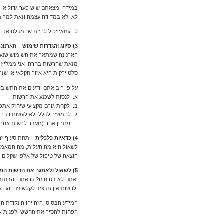
במידה ומצאתם שיש פער גדול או כז
לא ולא במדידה עצמה וזאת למרות
לדוגמא: יכול להיות שהמקלט אכן 250 מ"ר, אבל יכול גם להיות שמקלט כלל לא צריך להיכלל, כלומר מידת השטח אינו הקריטריון הרלוונטי כלל.
3) סיווג והגדרות שימוש
– הארנונה
הארנונה שמתאר את השימוש שנעשה
מזאת שהרשות בחרה. אני ממליץ ל
סלט ירקות היא אזור חקלאי או שז
על פי רוב אתם יודעים את התשוב
א. לנסות לשכנע את הרשות.
ב. לקחת גורם מקצועי שיחזק אתכם
ג. להמשיך לקלל ולא לעשות דבר.
ד. פתרון אחר (מעבר לרשות אחרת
4) כדאיות כלכלית
– תחת סעיף זה 
הוצאה של טיפול של אלפי שקלים ב
5) לשאול ולאתגר את הרשות המקומית
ואתם לא בטוחים? קראתם והבנתם א
ולרשות אין תקציב לקלשונים והם א
המידע הבסיסי הזה יהווה נקודת ה
הפחות להסיר את החשש ולפנות את