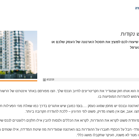
רה
נקודות
טינו להלן 5 הנקודות שיעזרו לכם לפוצץ את תסכול הארנונה של העסק שלכם או
הערפל
4/12/19
ה הוא אותו חוק שמגדיר את הקריטריונים לחיוב הנכס שלך. הצו מפורסם באתר אינטרנט של הרשות
ימוש להגדרות המופיעות בו.
ארנונה ובנכס יש מחסן שסווג כעסק ….בום! כמובן שיש אתגרים בדרך כמו שאלת מהי הפעילות הע
הצו. אגב, אם אין משהו מדויק, פשוט לפי ההיגיון – ללכת להגדרה הקרובה ביותר.
יוחדת פשוט לקרוא את ההגדרות, לקרוא את הכללים ולנסות להבין אילו חלקים רלוונטיים לנכס של
דד- חבל על הכסף! תעברו על ההגדרות בצו הארנונה שמגדירות מה שיטת המדידה, אילו שטחים מחו
ו מטר לא משנה, העיקר שתקבלו מושג כללי.