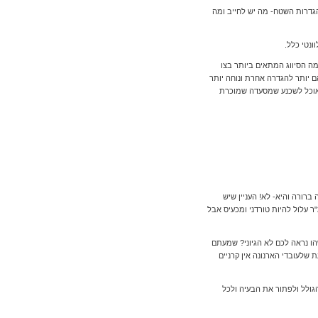
בהגדרות השטח- מה יש לחייב ומה
מה הסיווג המתאים ביותר בצו
 יותר להגדרה אחרת ונוחה יותר
 אוכל לשכנע שמסעדה שמוכרת
רורה והיא- לא! העניין שיש
 מה העלות, מה המאמץ והמשאבים שידרשו כדי לתקן את הטעות, העוולה ובעיקר עבור איזה סכום. זכרו חיוב יתר של 30 מ"ר עלול להיות טורדני ומכעיס אבל
הו נראה לכם לא הגיוני? שמעתם
שלעובדי הארנונה אין קרניים
גולל ולפתור את הבעיה ולכל