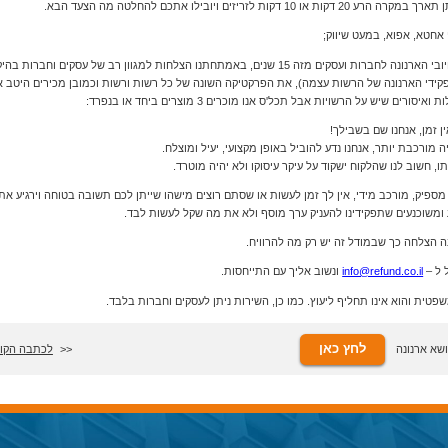
חטא, אפוא, במעט שיווק;
אנו, ריפאנד, מתמחים בהפחתת חיובי הארנונה לחברות ועסקים מזה 15 שנים, באמתחתנו הצלחות למגוון רב ש
פקידי הארנונה של הרשות עצמה), את הפרקטיקה השונה של כל רשות ורשות וכמובן מכירים היטב א
ם שיש על הרשויות אבל תכל'ס אנו מוכרים 3 מוצרים ביחד או בנפרד:
פיק, מורכב מידי, אין לך זמן לעשות או שסתם רוצים מישהו שייתן לכם תשובה בטוחה וירגיע אתכם 
ומשוכנעים שתפקידינו להעניק ערך מוסף ולא את מה שקל לעשות לבד.
 הצלחה כך שבמודל זה יש רק מה להרוויח.
 ל –
info@refund.co.il
ונשוב אליך עם התייחסות.
ית והוא אינו תחליף ליעוץ. כמו כן, השירות ניתן לעסקים וחברות בלבד.
לחץ כאן
שא ארנונה
לכתבה הקו