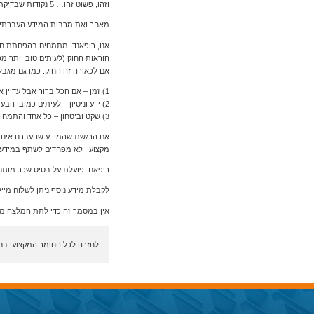
וזהו, פשוט זהו… 5 נקודות שבדיקתן תארך במקרה הרע 20 דקות או 10 דקות לזריזים ויובילו אתכם להחלטה מה הצעד הבא.
מאחר ואת מרבית המידע העברתי א
הוראות החוק (לעיתים טוב יותר מ
אם לכאורה זה החוק. כמו גם מגבלות ואיסורי
1) זמן – אם הכל ברור אבל עדיין אין זמן, אנחנו שם בשבילך!
2) ידע וניסיון – לעיתים כמובן הבעיה מורכבת יותר, אנחנו נדע להוביל באופן מקצועי, יעיל ומוצלח.
3) שקט וביטחון – כל אחד והתמחותו, חשוב לנו שהלקוח ישקוד על עיקר עיסוקו ולא יהיה מוטרד.
אם הרגשת שהמידע שהעברנו אינו מס
מקצועי. לא מפחדים לשתף במידע 
ריפאנד פועלת על בסיס שכר מותנה
לקבלת מידע נוסף ניתן לשלוח מייל
אין במסמך זה כדי לתת המלצה משפט
לחזרה לכל החומר המקצועי בנו