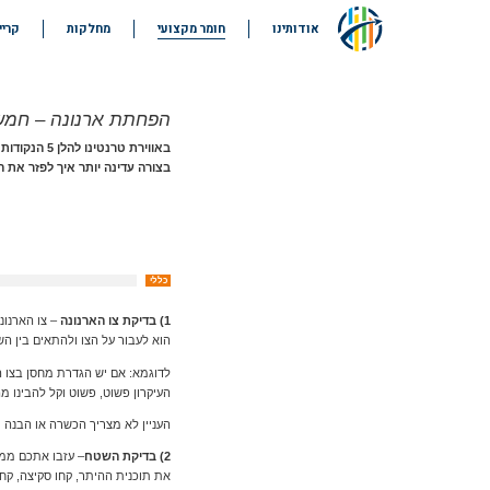
אודותינו
חומר מקצועי
מחלקות
קריי
ארנונה
הפחתת
אגרות והיטלים
ארנונה
רישוי והיתרים
אגרות והיטלי
מדידה וסקירה
פיתוח
הפחתת ארנונה – חמש 
רישוי עסקים
באווירת טרנ
והיתרי בנייה
בצורה עדינה יותר איך לפזר את 
מדידה
וסקירת נכסים
כללי
1) בדיקת צו הארנונה
– צו הארנונ
הוא לעבור על הצו ולהתאים בין הש
לדוגמא: אם יש הגדרת מחסן בצו ה
העיקרון פשוט, פשוט וקל להבינו מ
העניין לא מצריך הכשרה או הבנה מ
2) בדיקת השטח
– עזבו אתכם ממו
את תוכנית ההיתר, קחו סקיצה, קח